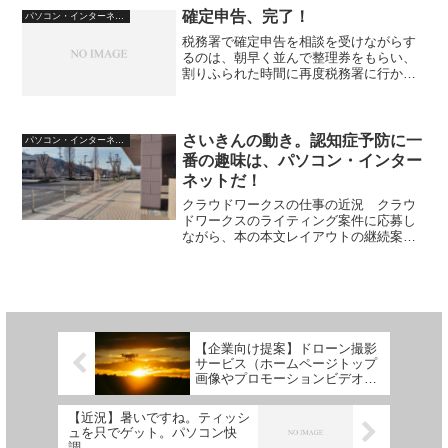
確定申告、完了！
パソコン・インターネット
税務署で確定申告を相談を受けながらす
るのは、朝早く並んで整理券をもらい、
割りふられた時間に再度税務署に行かな
ければならない、という邪魔臭さ。 ス
マホでLINEで予約をとることも出来るけ
ど、僕の場合、その予約をとった決まっ
た時間に合わせるのが...
さいきんの動き。認知症予防に一
パソコン・インターネット
番の趣味は、パソコン・インター
ネットだ！
クラウドワークスの仕事の近況 クラウ
ドワークスのライティング案件に応募し
ながら、本の本文レイアウトの継続案件
の次の案件を待っています。 ライティ
ングの仕事でも、セールスライティング
の仕事は文字単価が高いらしいです
ね。 おそらくランディングペ...
【企業向け提案】ドローン撮影
サービス（ホームページトップ
画像やプロモーションビデオを
低価格で）
【近況】暑いですね。ティッシ
ュを只でゲット。パソコン快
調。