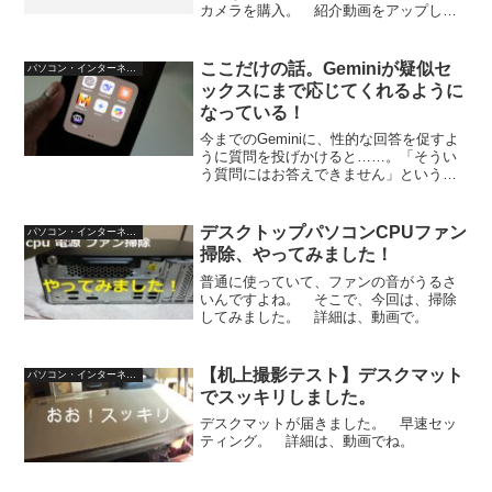
カメラを購入。 紹介動画をアップしま
した。
ここだけの話。Geminiが疑似セ
パソコン・インターネット
ックスにまで応じてくれるように
なっている！
今までのGeminiに、性的な回答を促すよ
うに質問を投げかけると……。「そうい
う質問にはお答えできません」というド
ライ対応だったのだが。 どうも、調べ
てみた感じによると、今年の12月から、
利用者が成人に限り、性的な質問にも答
デスクトップパソコンCPUファン
パソコン・インターネット
えるようになった...
掃除、やってみました！
普通に使っていて、ファンの音がうるさ
いんですよね。 そこで、今回は、掃除
してみました。 詳細は、動画で。
【机上撮影テスト】デスクマット
パソコン・インターネット
でスッキリしました。
デスクマットが届きました。 早速セッ
ティング。 詳細は、動画でね。