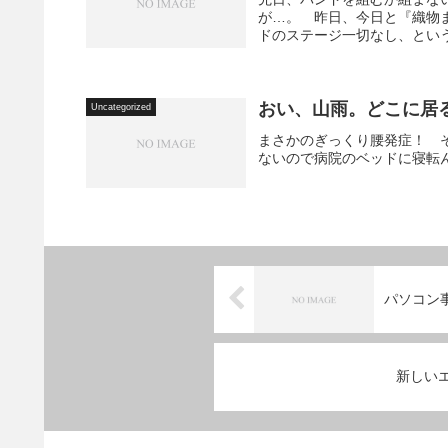
が…。 昨日、今日と『織物
ドのステージ一切なし、という
おい、山雨。どこに居
Uncategorized
まさかのぎっくり腰発症！ 
ないので病院のベッドに寝転
パソコン
新しい