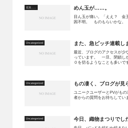
めん玉が……。
近況……
目ん玉が痛い。「ええ？ 金
因不明。 ものもらいかな。
また、急ピッチ連載し
Uncategorized
最近、ブログのアクセスが少
っています。 一旦、閉鎖し
０を切るようなことも多いです
もの凄く、ブログが見
Uncategorized
ユニークユーザーとPVがも
者からの質問をお待ちしてい
今日、織物まつりでし
Uncategorized
先日、バンドを組むか組まな