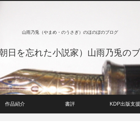
山雨乃兎（やまめ・のうさぎ）のほのぼのブログ
朝日を忘れた小説家）山雨乃兎の
作品紹介
書評
KDP出版支