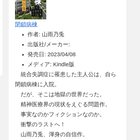
閉鎖病棟
作者: 山雨乃兎
出版社/メーカー:
発売日: 2023/04/08
メディア: Kindle版
統合失調症に罹患した主人公は、自ら
閉鎖病棟に入院。
だが、そこは地獄の世界だった。
精神医療界の現状をえぐる問題作。
事実なのかフィクションなのか。
衝撃のラストへ！
山雨乃兎、渾身の自信作。