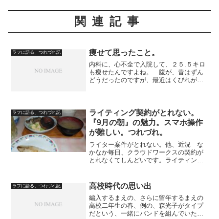
関連記事
痩せて思ったこと。
ラフに語る、つれづれ記
内科に、心不全で入院して、２５.５キロ
も痩せたんですよね。 腹が、昔はずん
どうだったのですが、最近はくびれが出
来ています。 今でも、胃の辺りは肉が
ついているのですが、下腹は痩せてま
す。 それで、ウエストにくびれが出て
きたんですね。 自身でウ...
ライティング契約がとれない。
ラフに語る、つれづれ記
『9月の朝』の魅力。スマホ操作
が難しい。つれづれ。
ライター案件がとれない。他、近況 な
かなか毎日、クラウドワークスの契約が
とれなくてしんどいです。ライティング
以外の、たとえばインタビューされる案
件にも応募していますが……。 ４日に
一度くらいは、買い物で歩いていま
高校時代の思い出
ラフに語る、つれづれ記
す。 原稿だけは、毎日書いて...
編入するまえの、さらに留年するまえの
高校二年生の春、例の、森光子がタイプ
だという、一緒にバンドを組んでいた友