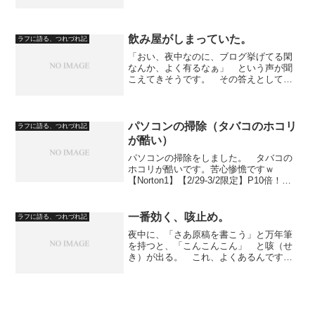
人が、放課後、一緒に練習をするため
に、学校の近くの寺へ、二人して自転車
を漕いでいるとき、神妙な顔をして、
「実は、山雨くん、君に謝らん...
飲み屋がしまっていた。
ラフに語る、つれづれ記
「おい、夜中なのに、ブログ挙げてる閑
なんか、よく有るなぁ」 という声が聞
こえてきそうです。 その答えとして
は、基本的に、今、或る原稿の書き直し
のほうに力を入れているので大丈夫で
す、と答えておきます。 あるテレビ放
送の録画を観ていて、その本編...
パソコンの掃除（タバコのホコリ
ラフに語る、つれづれ記
が酷い）
パソコンの掃除をしました。 タバコの
ホコリが酷いです。苦心惨憺ですｗ
【Norton1】【2/29-3/2限定】P10倍！新
生活 【短納期】直販 デスクトップパソコ
ン Officeあり：Lenovo IdeaCentre 5i Gen
8 C...
一番効く、咳止め。
ラフに語る、つれづれ記
夜中に、「さあ原稿を書こう」と万年筆
を持つと、「こんこんこん」 と咳（せ
き）が出る。 これ、よくあるんです
よ。 そんなときに、すぐに咳を止める
には……。 ウイスキーのストレート
を、喉に流し込むことです。 エタノー
ルだから。 病院でも、エタノ...