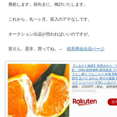
善処します。前向きに、検討いたします。
これから、丸一ヶ月、収入のアテなしです。
オークション出品が売れればいいのですが。
皆さん、是非、買ってね。→
稲見商会出品ページ
【ふるさと納税】有田みかん「
虹」10kg 送料無料 産地直送 
てんこ盛り てんこもり 本場 和歌
田市 ありだ みかん 幸せの連鎖 
コク ジューシー S M L ふるさと
価格：12000円（税込、送料無料
(2020/11/15時点)
楽