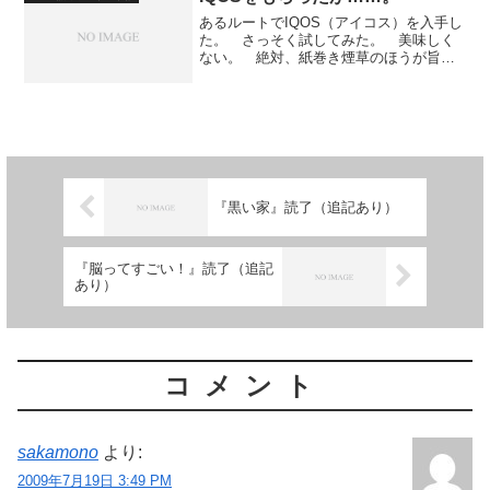
あるルートでIQOS（アイコス）を入手し
た。 さっそく試してみた。 美味しく
ない。 絶対、紙巻き煙草のほうが旨
い。 喫ってすぐ、お腹の調子がわるく
なって、トイレに駆け込んだ。 IQOS
は、僕には合わなかったようです。【サ
ムライクラフト】 g...
『黒い家』読了（追記あり）
『脳ってすごい！』読了（追記
あり）
コメント
sakamono
より:
2009年7月19日 3:49 PM