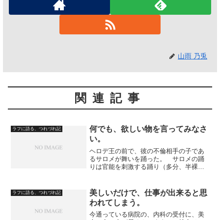
山雨 乃兎
関連記事
何でも、欲しい物を言ってみなさ
ラフに語る、つれづれ記
い。
ヘロデ王の前で、彼の不倫相手の子であ
るサロメが舞いを踊った。 サロメの踊
りは官能を刺激する踊り（多分、半裸だ
ったと思われる。乳も見えていたのでは
ないか）だったので、王ヘロデは、堪能
して、満足のあまり、「何でも、望む物
美しいだけで、仕事が出来ると思
ラフに語る、つれづれ記
は与えてつかわす。申して...
われてしまう。
今通っている病院の、内科の受付に、美