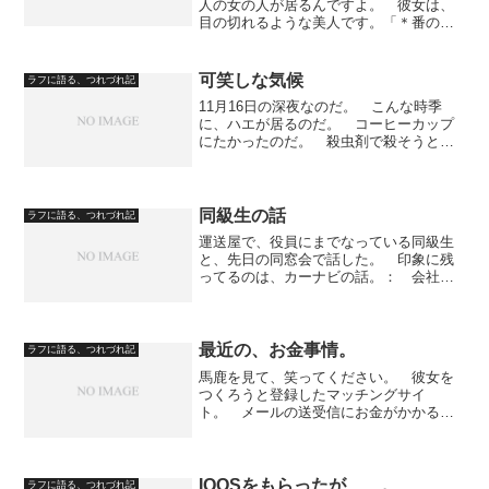
人の女の人が居るんですよ。 彼女は、
目の切れるような美人です。「＊番の
方、もう少しお待ちください」 と、彼
女に言われれば、誰も無条件で待ってし
まう。 彼女の言うことに間違いはな
可笑しな気候
ラフに語る、つれづれ記
い、と思ってしまうのです。 ...
11月16日の深夜なのだ。 こんな時季
に、ハエが居るのだ。 コーヒーカップ
にたかったのだ。 殺虫剤で殺そうと、
ムカデ用の凍結させる殺虫剤を噴射した
のだが、ハエは、素早く逃げた。 その
後、麦茶の氷入りのコップにも、コーラ
を入れているコップにも...
同級生の話
ラフに語る、つれづれ記
運送屋で、役員にまでなっている同級生
と、先日の同窓会で話した。 印象に残
ってるのは、カーナビの話。： 会社
が、車のディーラーに、購入を希望して
多数台、新車を買ったらしい。 それ
で、ディーラーの営業担当の人は、「大
口の契約で嬉しいです。普段は...
最近の、お金事情。
ラフに語る、つれづれ記
馬鹿を見て、笑ってください。 彼女を
つくろうと登録したマッチングサイ
ト。 メールの送受信にお金がかかるの
で、合計１万４千円も課金してしまっ
た。 ところが、今日、思い立って、そ
のサイトの噂を検索で調べてみると、悪
質なサイトで、ほとんどサクラを...
IQOSをもらったが……。
ラフに語る、つれづれ記