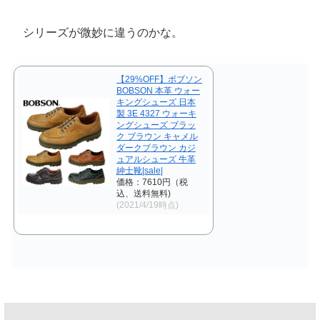
シリーズが微妙に違うのかな。
【29%OFF】ボブソン
BOBSON 本革 ウォー
キングシューズ 日本
製 3E 4327 ウォーキ
ングシューズ ブラッ
ク ブラウン キャメル
ダークブラウン カジ
ュアルシューズ 牛革
紳士靴|sale|
価格：7610円（税
込、送料無料)
(2021/4/19時点)