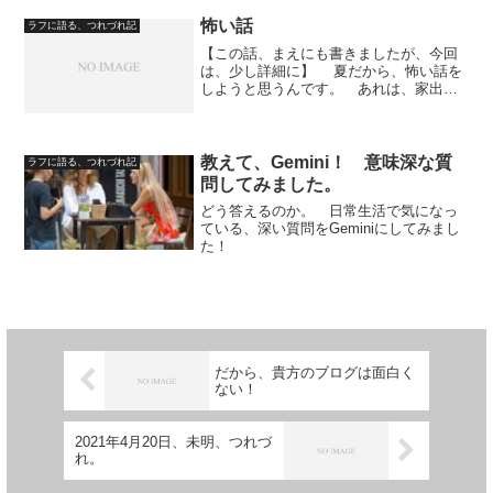
の事を、秘かに『ダミー・記事』と呼ん
でいます。 ところが、何...
怖い話
ラフに語る、つれづれ記
【この話、まえにも書きましたが、今回
は、少し詳細に】 夏だから、怖い話を
しようと思うんです。 あれは、家出し
て埼玉の鉄鋼所（鉄工所ではない）に勤
めていたときのことです。 夏の暑いと
きで、構内は蒸し風呂。 丁度、昼休み
が終わろうとしているタ...
教えて、Gemini！ 意味深な質
ラフに語る、つれづれ記
問してみました。
どう答えるのか。 日常生活で気になっ
ている、深い質問をGeminiにしてみまし
た！
だから、貴方のブログは面白く
ない！
2021年4月20日、未明、つれづ
れ。