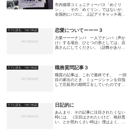
市内循環コミュニティーバス「めぐリ
ン」。 その「めぐリン」ではないが、
全国的にバスに、上記アイキャッチ画像
にあるとおり、困ったお客が居るらし
い。 下記画像で、詳細をみてみよ
う。 サラリーマン風の男が、パス（定
恋愛についてーーー３
ラフに語る、つれづれ記
期乗車券）を読み取り機にかざすが...
力業ーーーナンパ 一人でナンパ（声か
け）する場合、ひとつの形としては、店
員さんにしてください。（語弊がありま
すが、お互いが納得するつき合いに至る
場合には、最初のアプローチも、こうい
う方法も良いのです。語弊がないように
言いかえると、店員を範疇...
職務質問記事３
ラフに語る、つれづれ記
職質の記事は、これで最終です。 一回
目の家出のとき、ミュージシャンを目指
して圧延所の期間工をしていたのです
が、宗教の寮に来ないか、という話に乗
って仕事も辞めてころがりこんだことが
ありました。 住むところさえ確保でき
ていれば、喫茶店でアルバ...
日記的に
ラフに語る、つれづれ記
あんまり、その記事に注目されたくない
時には、（注目はされたいけど、格好悪
い、とか照れくさい時は）僕はよく、新
記事を挙げて、当該の記事を後ろに持っ
てきます。 僕の中では、そういう記事