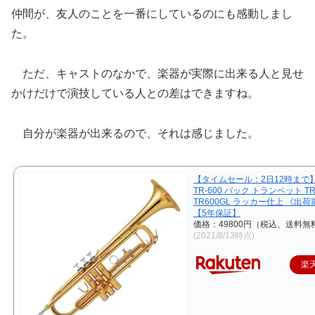
仲間が、友人のことを一番にしているのにも感動しまし
た。
ただ、キャストのなかで、楽器が実際に出来る人と見せ
かけだけで演技している人との差はできますね。
自分が楽器が出来るので、それは感じました。
【タイムセール：2日12時まで】Ba
TR-600 バック トランペット 
TR600GL ラッカー仕上 《出
【5年保証】
価格：49800円（税込、送料無料
(2021/8/13時点)
楽