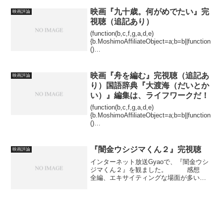
ないという職人の世界の現実。でも、舞
台はスーパーですから、前...
映画『九十歳。何がめでたい』完
映画評論
視聴（追記あり）
(function(b,c,f,g,a,d,e)
{b.MoshimoAffiliateObject=a;b=b||function
()
{arguments.currentScript=c.currentScript||
c.scripts;(...
映画『舟を編む』完視聴（追記あ
映画評論
り）国語辞典『大渡海（だいとか
い）』編集は、ライフワークだ！
(function(b,c,f,g,a,d,e)
{b.MoshimoAffiliateObject=a;b=b||function
()
{arguments.currentScript=c.currentScript||
c.scripts;(...
『闇金ウシジマくん２』完視聴
映画評論
インターネット放送Gyaoで、『闇金ウシ
ジマくん２』を観ました。 感想
全編、エキサイティングな場面が多い。
暴力シーンやお色気シーンが多い。 話
の展開が早い。 なんで、ホストになる
話が多いのかと思う。 ホストなんて、
水増し請求の仕事だよ...