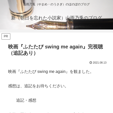
山雨乃兎（やまめ・のうさぎ）のほのぼのブログ
新（朝日を忘れた小説家）山雨乃兎のブログ
PR
映画『ふたたび swing me again』完視聴
（追記あり）
2021.08.13
映画『ふたたび swing me again』を観ました。
感想は、追記をお待ちください。
追記・感想