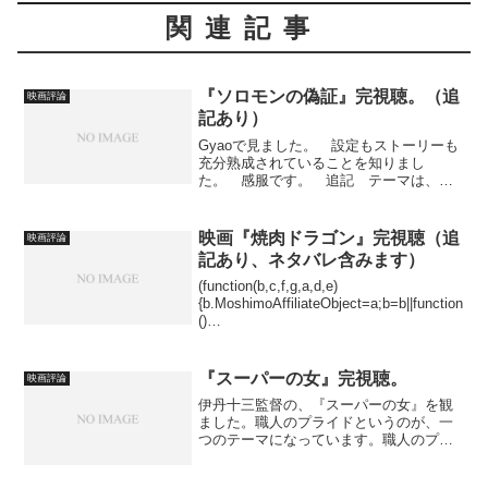
関連記事
『ソロモンの偽証』完視聴。（追
映画評論
記あり）
Gyaoで見ました。 設定もストーリーも
充分熟成されていることを知りまし
た。 感服です。 追記 テーマは、
「いじめ」だった。 メッセージは、
「悪には、仲間たちで団結して戦おう」
だったと思う。少なくとも僕には、そう
映画『焼肉ドラゴン』完視聴（追
映画評論
思えた。 「いじめ」の描写が...
記あり、ネタバレ含みます）
(function(b,c,f,g,a,d,e)
{b.MoshimoAffiliateObject=a;b=b||function
()
{arguments.currentScript=c.currentScript||
c.scripts;(...
『スーパーの女』完視聴。
映画評論
伊丹十三監督の、『スーパーの女』を観
ました。職人のプライドというのが、一
つのテーマになっています。職人のプラ
イドのなかには、良いものも悪いものも
あります。なかなか仕事を教えてもらえ