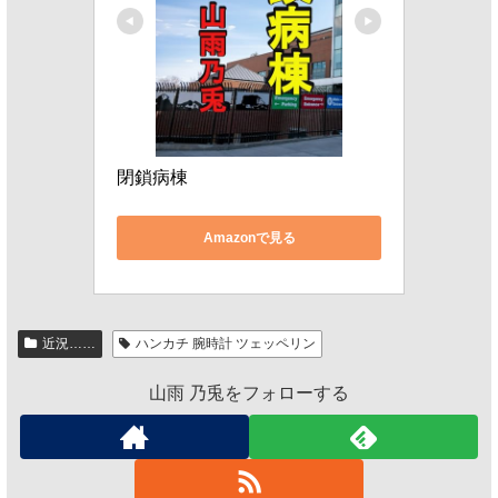
閉鎖病棟
Amazonで見る
近況……
ハンカチ 腕時計 ツェッペリン
山雨 乃兎をフォローする