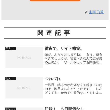
山雨 乃兎
関連記事
徹夜で、サイト構築。
近況……
頭が、ふらっとしますね。 もう、寝る
べきでしょうが、寝るべきなんて誰が決
めたのか。 ワールドカップも関係な
く、徹夜で、プロ出店のショッピングサ
イトの構築です。 昨日と一昨日、マト
モに寝たので大丈夫です。 ストア構
築、むずかしい。 僕なりの裏...
つれづれ
近況……
一昨日、眠るのが勿体なくて起きていた
ので、昨日はしんどかったです。 しん
どくても、せめて生産的なことをしよ
う、と、本を読んでました。 C・G・ユ
ングの原典です。： 話題跳ぶ。 頭の
ぎりぎりのところに、血の塊ができてい
まして、最近、それをいじ...
記録！ ５日間酒なし。
近況……