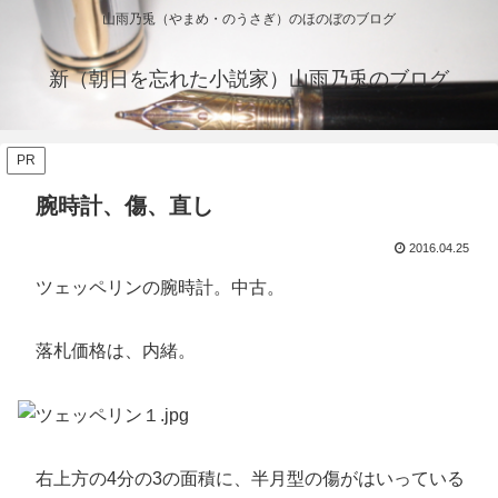
山雨乃兎（やまめ・のうさぎ）のほのぼのブログ
新（朝日を忘れた小説家）山雨乃兎のブログ
PR
腕時計、傷、直し
2016.04.25
ツェッペリンの腕時計。中古。
落札価格は、内緒。
右上方の4分の3の面積に、半月型の傷がはいっている