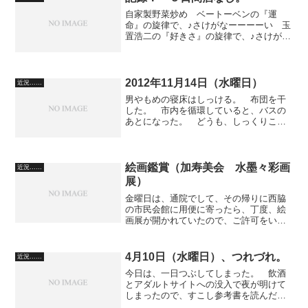
自家製野菜炒め ベートーベンの『運
命』の旋律で、♪さけがなーーーーい 玉
置浩二の『好きさ』の旋律で、♪さけがな
い・ない 金欠で、自動的に禁酒。 今
日で５日目。 なーーんもオモロナイ。
シュンタロウ。 楽しみは、ご飯、コー
ヒー、お茶。 そして、...
2012年11月14日（水曜日）
近況……
男やもめの寝床はしっける。 布団を干
した。 市内を循環していると、バスの
あとになった。 どうも、しっくりこな
かったので、何でなのか考えてみると、
後部に広告ボードがない。 誰も、今の
時代、バスに広告など載せないのだろう
か。だとしたら、時代の変...
絵画鑑賞（加寿美会 水墨々彩画
近況……
展）
金曜日は、通院でして、その帰りに西脇
の市民会館に用便に寄ったら、丁度、絵
画展が開かれていたので、ご許可をいた
だいて撮影してきました。 【第６回
加寿美会 水墨々彩画展 西脇展
（額）】 会期 ３月１６日（金）～１
4月10日（水曜日）、つれづれ。
近況……
８日（日） １０：００～１７...
今日は、一日つぶしてしまった。 飲酒
とアダルトサイトへの没入で夜が明けて
しまったので、すこし参考書を読んだあ
と、寝た。 人間、強い刺激をいったん