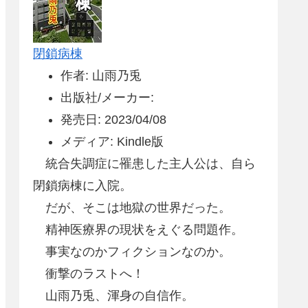
閉鎖病棟
作者: 山雨乃兎
出版社/メーカー:
発売日: 2023/04/08
メディア: Kindle版
統合失調症に罹患した主人公は、自ら
閉鎖病棟に入院。
だが、そこは地獄の世界だった。
精神医療界の現状をえぐる問題作。
事実なのかフィクションなのか。
衝撃のラストへ！
山雨乃兎、渾身の自信作。