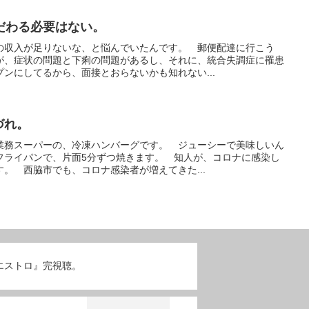
だわる必要はない。
の収入が足りないな、と悩んでいたんです。 郵便配達に行こう
が、症状の問題と下痢の問題があるし、それに、統合失調症に罹患
ンにしてるから、面接とおらないかも知れない...
づれ。
業務スーパーの、冷凍ハンバーグです。 ジューシーで美味しいん
フライパンで、片面5分ずつ焼きます。 知人が、コロナに感染し
。 西脇市でも、コロナ感染者が増えてきた...
エストロ』完視聴。