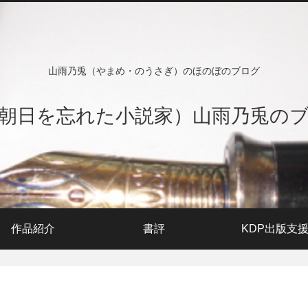
山雨乃兎（やまめ・のうさぎ）のほのぼのブログ
朝日を忘れた小説家）山雨乃兎の
作品紹介
書評
KDP出版支