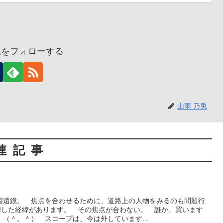
兎をフォローする
山雨 乃兎
連記事
望遠鏡。 焦点を合わせるために、道路上の人物をみるのも問題行
嘩した経緯があります。 その焦点が合わない。 誰か、買います
（＾。＾） スコープは、今は外しています...