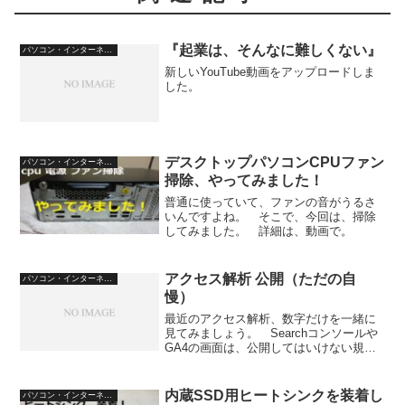
『起業は、そんなに難しくない』
パソコン・インターネット
新しいYouTube動画をアップロードしま
した。
デスクトップパソコンCPUファン
パソコン・インターネット
掃除、やってみました！
普通に使っていて、ファンの音がうるさ
いんですよね。 そこで、今回は、掃除
してみました。 詳細は、動画で。
アクセス解析 公開（ただの自
パソコン・インターネット
慢）
最近のアクセス解析、数字だけを一緒に
見てみましょう。 Searchコンソールや
GA4の画面は、公開してはいけない規定
があるので、レンタルサーバーconoha
wingの管理画面を。 2024年8月20日、
2024年8月21日のデータ。 UU...
内蔵SSD用ヒートシンクを装着し
パソコン・インターネット