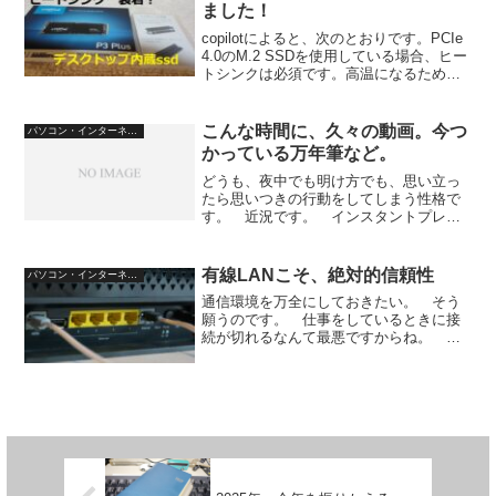
ました！
copilotによると、次のとおりです。PCIe
4.0のM.2 SSDを使用している場合、ヒー
トシンクは必須です。高温になるため、
ヒートシンクなしでは故障の原因になる
可能性があります そこで、ヒートシン
クを取り付けました。 あくまでも工
こんな時間に、久々の動画。今つ
パソコン・インターネット
程...
かっている万年筆など。
どうも、夜中でも明け方でも、思い立っ
たら思いつきの行動をしてしまう性格で
す。 近況です。 インスタントプレミ
ア公開、という、よく知らん公開方法に
してしもた。 当然、こんな明け方に
は、誰も来ませんでした。 何事も経験
有線LANこそ、絶対的信頼性
パソコン・インターネット
です。
通信環境を万全にしておきたい。 そう
願うのです。 仕事をしているときに接
続が切れるなんて最悪ですからね。 私
の家は、NURO光（光回線）を引いてい
ます。 東の部屋のモデム＆ルーターか
ら、六畳間にして約５部屋離れた自室ま
で、有線LANケーブル...