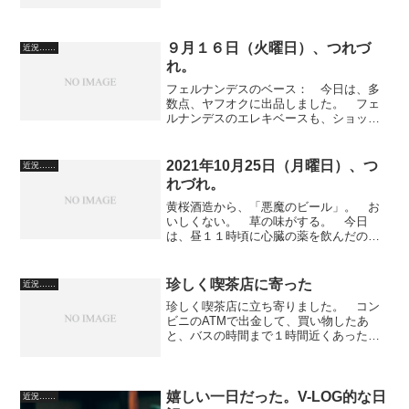
JTからというよりは、
SevenStars★★★★★★★からと言うべ
きだろうか。 オット、一枚目の写真に
スリッパが映り込んでしまっ...
９月１６日（火曜日）、つれづ
近況……
れ。
フェルナンデスのベース： 今日は、多
数点、ヤフオクに出品しました。 フェ
ルナンデスのエレキベースも、ショップ
で売っていたのをオークションに流しま
した。： もう、あと２日、酒ガマンで
す。 検査も受けるつもりなので、もう
2021年10月25日（月曜日）、つ
近況……
一つの病気にかかっていた...
れづれ。
黄桜酒造から、「悪魔のビール」。 お
いしくない。 草の味がする。 今日
は、昼１１時頃に心臓の薬を飲んだのか
飲んでないのか、思い出せなくなってし
まって、午後４時に、改めて薬を飲ん
だ。 二回飲んでいたとすると、かなり
珍しく喫茶店に寄った
近況……
問題だそうだ。 イグザレルト...
珍しく喫茶店に立ち寄りました。 コン
ビニのATMで出金して、買い物したあ
と、バスの時間まで１時間近くあったの
で。 炎天下の午後二時台に、外で時間
を潰すのはナシでしょう。 少し本を読
みました。 奥に喫煙席があるのがい
い。 女性同士の二組のお客...
嬉しい一日だった。V-LOG的な日
近況……