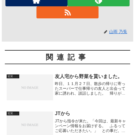
山雨 乃兎
関連記事
友人宅から野菜を貰いました。
近況……
昨日、１１月２７日、散歩の帰りに寄っ
たスーパーで仕事帰りの友人と出会って
家に誘われ、談話しました。 帰りがけ
に、お母様から野菜を頂きました。 大
きな白菜と、肥えた大根です。 昔から
農家をされているお家なのです。 僕
も、こんな太い大根を創って...
JTから
近況……
JTから指令が来た。「今回は、最新キャ
ンペーン情報をお届けする。 ふるって
ご応募いただきたい。」 との事だ。