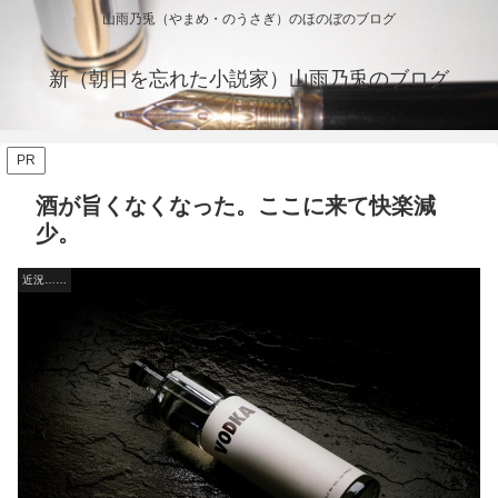
山雨乃兎（やまめ・のうさぎ）のほのぼのブログ
新（朝日を忘れた小説家）山雨乃兎のブログ
PR
酒が旨くなくなった。ここに来て快楽減
少。
近況……