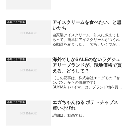
アイスクリームを食べたい、と思
小耳にミニ情報
いたち
自家製アイスクリーム 知人に教えても
らって、簡単にアイスクリームがつくれ
る動画をみました。 でも、いくつかの
手順間違いがあって、牛乳３００㏄に対
して、砂糖６サジも入れてしまいまし
た。 本当の分量は、大さじ二杯。 氷
海外でしかSALEのないラグジュ
小耳にミニ情報
と塩で冷やすところでは、氷...
アリーブランドが、現地価格で買
える。どうして？
【この記事は、株式会社エニグモの〝セ
ンバツ〟からの情報です】
BUYMA（バイマ）は、ブランド物を買え
るサイトです。 BUYMAは、日本では
SALEがないCHANELやHERMESなどの
ラグジュアリーブランドも、手に入れる
エガちゃんねる ポテトチップス
小耳にミニ情報
ことができます。...
買いそびれ
詳細は、動画でね。