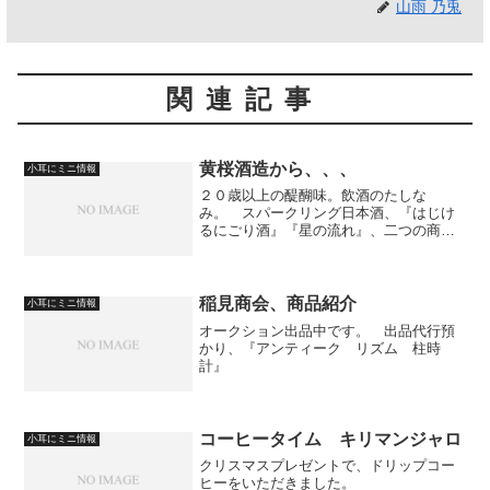
山雨 乃兎
関連記事
黄桜酒造から、、、
小耳にミニ情報
２０歳以上の醍醐味。飲酒のたしな
み。 スパークリング日本酒、『はじけ
るにごり酒』『星の流れ』、二つの商品
を吟味してみる。 美味しい。どちら
も、麹のような味がする。 やはり、日
本酒、それも、濁り酒の醍醐味だろう
か。 甘みを加えたり、炭酸を加え...
稲見商会、商品紹介
小耳にミニ情報
オークション出品中です。 出品代行預
かり、『アンティーク リズム 柱時
計』
コーヒータイム キリマンジャロ
小耳にミニ情報
クリスマスプレゼントで、ドリップコー
ヒーをいただきました。