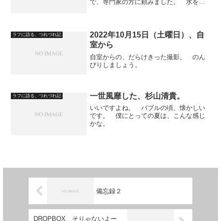
で、専門家の方に頼みました。 水を得
た魚です。 僕の生活の中心軸は、ブロ
グです。 これで、安定の生活に戻れま
した。 お騒がせしました。 皆さん、
応援、ありがとうございます...
2022年10月15日（土曜日）、自
ラフに語る、つれづれ記
室から
自室からの、だらけきった撮影。 のん
びりしましょう。
一世風靡した、杉山清貴。
ラフに語る、つれづれ記
いいですよね。 バブルの頃、懐かしい
です。 僕にとっての夏は、こんな感じ
かな。
備忘録２
DROPBOX、そりゃないよー