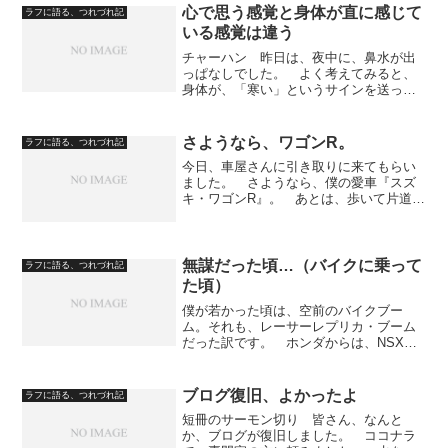
心で思う感覚と身体が直に感じて
ラフに語る、つれづれ記
いる感覚は違う
チャーハン 昨日は、夜中に、鼻水が出
っぱなしでした。 よく考えてみると、
身体が、「寒い」というサインを送って
きていたのですね。 脳で感じる体感と
しては、寒くないのです。 パンツとシ
ャツ（両方下着）という状態で、自室で
さようなら、ワゴンR。
ラフに語る、つれづれ記
ごろんとしていました。 ...
今日、車屋さんに引き取りに来てもらい
ました。 さようなら、僕の愛車『スズ
キ・ワゴンR』。 あとは、歩いて片道
20分のスーパーまで買い物です。 蒸し
パンを買ってきました。 田舎町の道路
を、徒歩で、途中でしゃがみ込んだりし
ていますと、おまわりさ...
無謀だった頃…（バイクに乗って
ラフに語る、つれづれ記
た頃）
僕が若かった頃は、空前のバイクブー
ム。それも、レーサーレプリカ・ブーム
だった訳です。 ホンダからは、NSX
が。 ヤマハからは、RZ-Rが。 スズキ
からは、ガンマが。 ガンマは４００㏄
のツーサイクルというモンスターマシン
ブログ復旧、よかったよ
ラフに語る、つれづれ記
もありました。ヤマハは...
短冊のサーモン切り 皆さん、なんと
か、ブログが復旧しました。 ココナラ