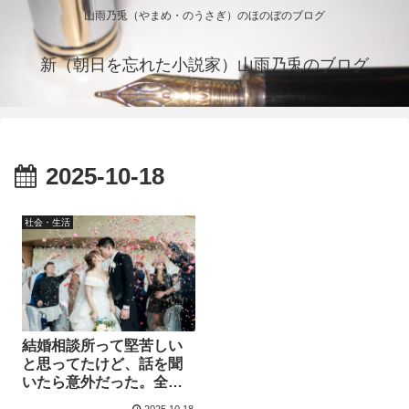
山雨乃兎（やまめ・のうさぎ）のほのぼのブログ
新（朝日を忘れた小説家）山雨乃兎のブログ
2025-10-18
社会・生活
結婚相談所って堅苦しい
と思ってたけど、話を聞
いたら意外だった。全国
ネットワークJOYマリッ
2025.10.18