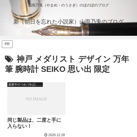
山雨乃兎（やまめ・のうさぎ）のほのぼのブログ
新（朝日を忘れた小説家）山雨乃兎のブログ
PR
神戸 メダリスト デザイン 万年
筆 腕時計 SEIKO 思い出 限定
真夜中のつれづれ記……
同じ製品は、二度と手に
入らない！
2020.12.28